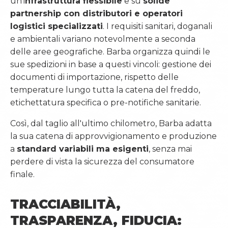
un'i
nfrastruttura flessibile
e su
solide
partnership con distributori e operatori
logistici specializzati
. I requisiti sanitari, doganali
e ambientali variano notevolmente a seconda
delle aree geografiche. Barba organizza quindi le
OPPORTUNITÀ DI LAVORO
sue spedizioni in base a questi vincoli: gestione dei
VITA AZIENDALE
documenti di importazione, rispetto delle
temperature lungo tutta la catena del freddo,
etichettatura specifica o pre-notifiche sanitarie.
Così, dal taglio all'ultimo chilometro, Barba adatta
la sua catena di approvvigionamento e produzione
a
standard variabili ma esigenti
, senza mai
perdere di vista la sicurezza del consumatore
finale.
TRACCIABILITÀ,
TRASPARENZA, FIDUCIA: