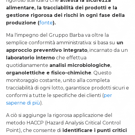
rigoroso standard che
attesta la sicurezza
alimentare, la tracciabilità dei prodotti e la
gestione rigorosa dei rischi in ogni fase della
produzione (
fonte
).
Ma l'impegno del Gruppo Barba va oltre la
semplice conformità amministrativa: si basa su
un
approccio preventivo integrato
, incarnato da un
laboratorio interno
che effettua
quotidianamente
analisi microbiologiche
,
organolettiche e fisico-chimiche
. Questo
monitoraggio costante, unito alla completa
tracciabilità di ogni lotto, garantisce prodotti sicuri e
conformi a tutte le specifiche dei clienti (
per
saperne di più
).
A ciò si aggiunge la rigorosa applicazione del
metodo HACCP (Hazard Analysis Critical Control
Point), che consente di
identificare i punti critici