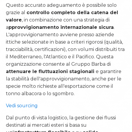
Questo accurato adeguamento è possibile solo
grazie al
controllo completo della catena del
valore
, in combinazione con una strategia di
COMMERCIO
a
pprovvigionamento internazionale sicura
.
L'approvvigionamento avviene presso aziende
APPROVVIGIONAMENTO
ittiche selezionate in base a criteri rigorosi (qualità,
STOCCAGGIO
tracciabilità, certificazioni), con volumi distribuiti tra
TRASFORMAZIONE
il Mediterraneo, l'Atlantico e il Pacifico. Questa
organizzazione consente al Gruppo Barba di
attenuare le fluttuazioni stagionali
e garantire
la stabilità dell'approvvigionamento, anche per le
specie molto richieste all'esportazione come il
tonno albacora o lo sgombro.
AMBIENTE
Vedi sourcing
SICUREZZA & IGIENE
Dal punto di vista logistico, la gestione dei flussi
destinati ai mercati esteri si basa su