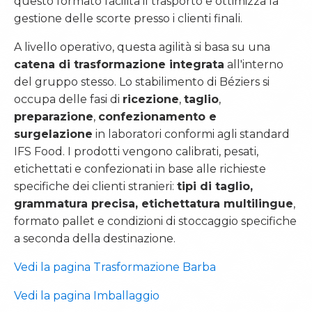
questo formato facilita il trasporto e ottimizza la
gestione delle scorte presso i clienti finali.
A livello operativo, questa agilità si basa su una
catena di trasformazione integrata
all'interno
del gruppo stesso. Lo stabilimento di Béziers si
VALORI AZIENDALI
occupa delle fasi di
ricezione
,
taglio
,
STORIA DEL GRUPPO
preparazione
,
confezionamento e
surgelazione
in laboratori conformi agli standard
IFS Food. I prodotti vengono calibrati, pesati,
etichettati e confezionati in base alle richieste
specifiche dei clienti stranieri:
tipi di taglio,
MYASASHI
grammatura precisa, etichettatura multilingue
,
SASHITO
formato pallet e condizioni di stoccaggio specifiche
a seconda della destinazione.
FISHUP
PODUP
Vedi la pagina Trasformazione Barba
CRIÉE DES SAVEURS
Vedi la pagina Imballaggio